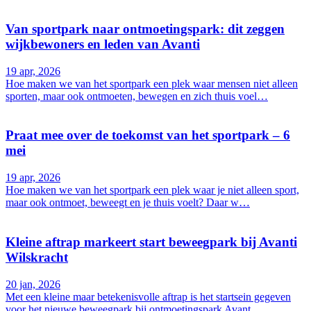
Van sportpark naar ontmoetingspark: dit zeggen
wijkbewoners en leden van Avanti
19 apr, 2026
Hoe maken we van het sportpark een plek waar mensen niet alleen
sporten, maar ook ontmoeten, bewegen en zich thuis voel…
Praat mee over de toekomst van het sportpark – 6
mei
19 apr, 2026
Hoe maken we van het sportpark een plek waar je niet alleen sport,
maar ook ontmoet, beweegt en je thuis voelt? Daar w…
Kleine aftrap markeert start beweegpark bij Avanti
Wilskracht
20 jan, 2026
Met een kleine maar betekenisvolle aftrap is het startsein gegeven
voor het nieuwe beweegpark bij ontmoetingspark Avant…