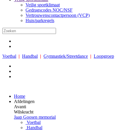
Veilig sportklimaat
Gedragscodes NOC/NSF
Vertrouwenscontactpersoon (VCP)
Huis/parkregels
Voetbal
|
Handbal
|
Gymnastiek/Streetdance
|
Loopgroep
Home
Afdelingen
Avanti
Wilskracht
Jaap Goosen memorial
Voetbal
Handbal