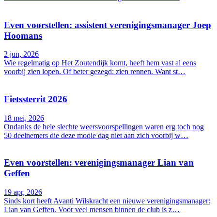
Even voorstellen: assistent verenigingsmanager Joep
Hoomans
2 jun, 2026
Wie regelmatig op Het Zoutendijk komt, heeft hem vast al eens
voorbij zien lopen. Of beter gezegd: zien rennen. Want st…
Fietssterrit 2026
18 mei, 2026
Ondanks de hele slechte weersvoorspellingen waren erg toch nog
50 deelnemers die deze mooie dag niet aan zich voorbij w…
Even voorstellen: verenigingsmanager Lian van
Geffen
19 apr, 2026
Sinds kort heeft Avanti Wilskracht een nieuwe verenigingsmanager:
Lian van Geffen. Voor veel mensen binnen de club is z…