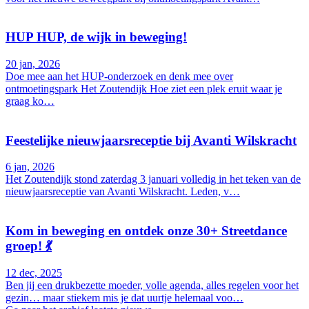
HUP HUP, de wijk in beweging!
20 jan, 2026
Doe mee aan het HUP-onderzoek en denk mee over
ontmoetingspark Het Zoutendijk Hoe ziet een plek eruit waar je
graag ko…
Feestelijke nieuwjaarsreceptie bij Avanti Wilskracht
6 jan, 2026
Het Zoutendijk stond zaterdag 3 januari volledig in het teken van de
nieuwjaarsreceptie van Avanti Wilskracht. Leden, v…
Kom in beweging en ontdek onze 30+ Streetdance
groep! 💃
12 dec, 2025
Ben jij een drukbezette moeder, volle agenda, alles regelen voor het
gezin… maar stiekem mis je dat uurtje helemaal voo…