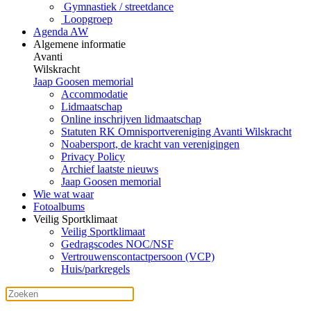
Gymnastiek / streetdance
Loopgroep
Agenda AW
Algemene informatie
Avanti
Wilskracht
Jaap Goosen memorial
Accommodatie
Lidmaatschap
Online inschrijven lidmaatschap
Statuten RK Omnisportvereniging Avanti Wilskracht
Noabersport, de kracht van verenigingen
Privacy Policy
Archief laatste nieuws
Jaap Goosen memorial
Wie wat waar
Fotoalbums
Veilig Sportklimaat
Veilig Sportklimaat
Gedragscodes NOC/NSF
Vertrouwenscontactpersoon (VCP)
Huis/parkregels