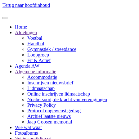
Terug naar hoofdinhoud
Home
Afdelingen
Voetbal
Handbal
Gymnastiek / streetdance
Loopgroep
Fit & Actief
Agenda AW
Algemene informatie
Accommodatie
Inschrijven nieuwsbrief
Lidmaatschap
Online inschrijven lidmaatschap
Noabersport, de kracht van verenigingen
Privacy Policy
Protocol ongewenst gedrag
Archief laatste nieuws
Jaap Goosen memorial
Wie wat waar
Fotoalbums
Veilig sportklimaat